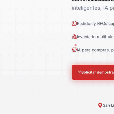
inteligentes, IA 
Pedidos y RFQs ca
Inventario multi-a
IA para compras, p
Solicitar demostr
San Lu