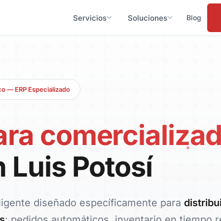
Servicios
Soluciones
Blog
/
San Luis Potosí
/
ERP para Comercializadoras
ico — ERP Especializado
ara comercializa
 Luis Potosí
ligente diseñado específicamente para
distribu
s
: pedidos automáticos, inventario en tiempo 