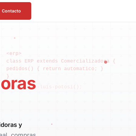
Contacto
<erp>
class ERP extends Comercializadora {
pedidos() { return automatico; }
doras
}
deploy.san-luis-potosi();
idoras y
real, compras