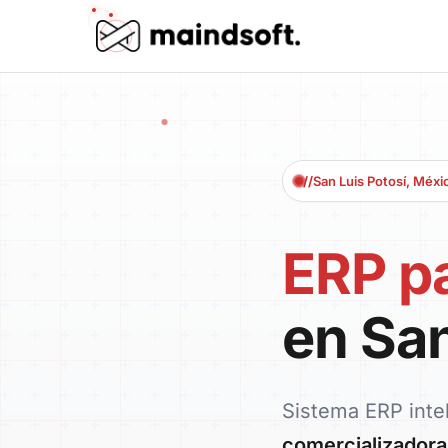
Inicio
/
Zonas de servicio
San Luis Potosí, Méx
ERP p
en San
Sistema ERP inte
comercializadora